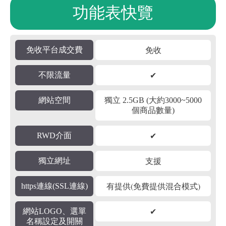
功能表快覽
免收
免收平台成交費
✔
不限流量
網站空間
獨立 2.5GB (大約3000~5000
個商品數量)
✔
RWD介面
支援
獨立網址
有提供(免費提供混合模式)
https連線(SSL連線)
✔
網站LOGO、選單
名稱設定及開關