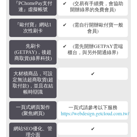
✔ (交易有手續費，會協助
『PChomePay支付
開辦綠界的免費會員)
連』虛擬帳號
✔ (需自行開辦歐付寶一般
『歐付寶』網站1
會員)
次性刷卡
✔ (需先開辦GETPAY雲端
先刷卡
櫃台，與另外開通綠界)
(GETPAY)，後超
商取貨(綠界科技)
✔
大材積商品，可設
定無法超商取貨(超
取付款)，並且在結
帳時辯識
一頁式請參考以下服務
一頁式網頁製作
https://webdesign.getcloud.com.tw/
(聚焦網頁)
✔
網站SEO優化、管
理介面