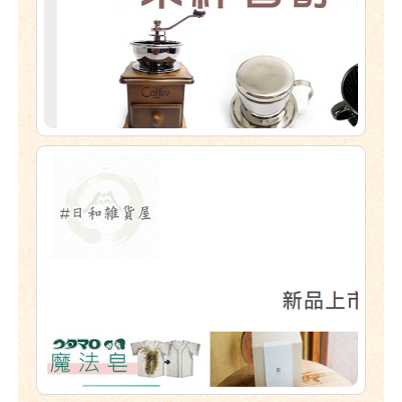
GO
摩克百貨
https://moreok.getcloud.com.tw
GO