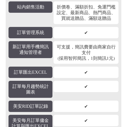
站內銷售活動
折價卷、滿額折扣、免運門檻
設定、最新商品、熱門商品、
買就送贈品、滿額送贈品
✔
訂單管理系統
可支援，簡訊費要由商家自行
新訂單用手機簡訊
支付
通知管理者
(採用智邦簡訊，1則簡訊1元)
✔
訂單匯出EXCEL
✔
訂單每月趨勢統計
圖表
✔
美安RID訂單記錄
✔
美安每月訂單傭金
計算與匯出EXCEL