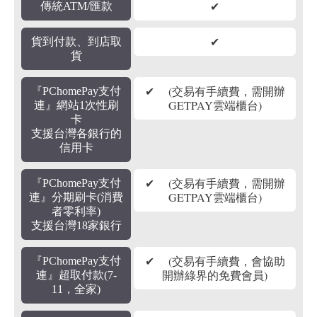
✔
傳統ATM/匯款
✔
貨到付款、到店取
貨
✔ (交易有手續費，需開辦
『PChomePay支付
GETPAY雲端櫃台)
連』網站1次性刷
卡
支援台灣各銀行的
信用卡
✔ (交易有手續費，需開辦
『PChomePay支付
GETPAY雲端櫃台)
連』分期刷卡(消費
者零利率)
支援台灣18家銀行
✔ (交易有手續費，會協助
『PChomePay支付
開辦綠界的免費會員)
連』超取付款(7-
11，全家)